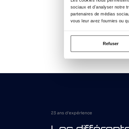
sociaux et d'analyser notre t
partenaires de médias sociaux
vous leur avez fournies ou qu'
Refuser
23 ans d'expérience