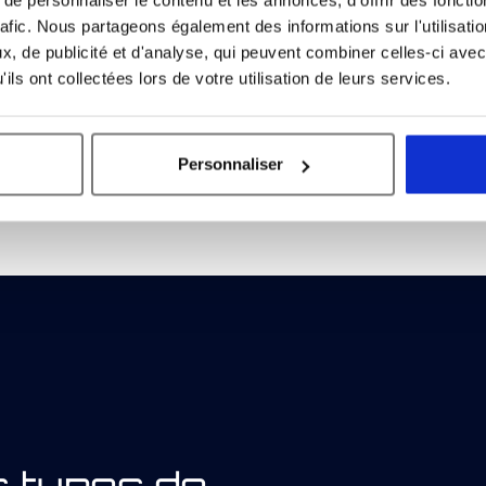
manipulation. Grâce à cette
conçoit des solutions sur 
rafic. Nous partageons également des informations sur l'utilisati
tous les secteurs industriel
, de publicité et d'analyse, qui peuvent combiner celles-ci avec
ils ont collectées lors de votre utilisation de leurs services.
Découvrez nos expert
Personnaliser