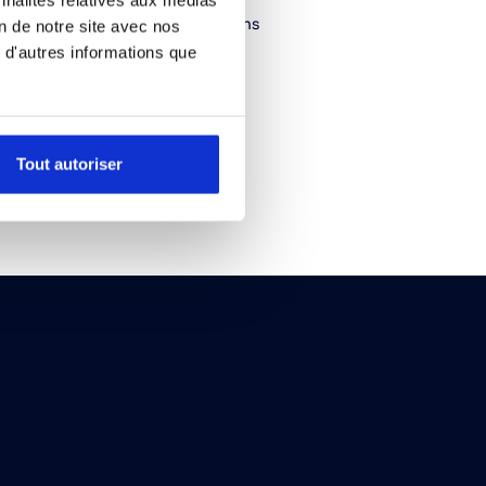
 approche globale, l’entreprise
mesure capables de s’intégrer dans
on de notre site avec nos
s.
 d'autres informations que
ises !
Tout autoriser