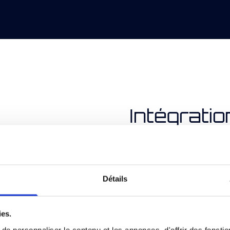
Intégratio
dans
tout type
d'enviro
Détails
ECM Robotics est spécialis
systèmes robotiques, allian
ies.
préhension,
robots mobile
e personnaliser le contenu et les annonces, d'offrir des fonctio